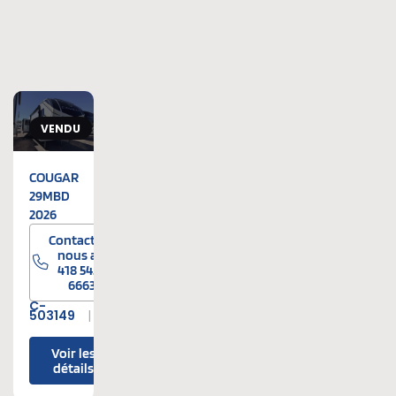
VENDU
COUGAR
29MBD
2026
ez-
Contactez-
au
nous au
5-
418 545-
6663
C-
Neufs
503149
Neufs
Voir les
détails