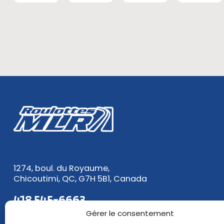
1274, boul. du Royaume,
Chicoutimi, QC, G7H 5B1, Canada
418 545-6663
1 888 545-6663
Gérer le consentement