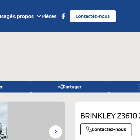
 usagé
À propos
Pièces
Contactez-nous
Qui somm
Financem
Nos marq
er
Partager
BRINKLEY Z3610 
Contactez-nous