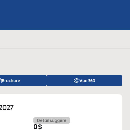
es-nous ?
ent
ues
Brochure
Vue 360
2027
Détail suggéré
0 $