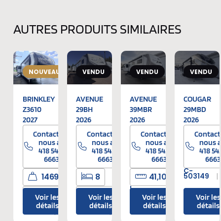
AUTRES PRODUITS SIMILAIRES
NOUVEAUTÉ
VENDU
VENDU
VENDU
BRINKLEY
AVENUE
AVENUE
COUGAR
Z3610
29BH
39MBR
29MBD
2027
2026
2026
2026
Contactez-
Contactez-
Contactez-
Contact
nous au
nous au
nous au
nous 
418 545-
418 545-
418 545-
418 54
6663
6663
6663
6663
C-
14695 lbs
8
41,10′
503149
L-
41,9′
34,11′
012209
Neufs
Voir les
Voir les
Voir les
Voir les
détails
détails
détails
détails
Y-
L-
014018
Neufs
012420
Neufs