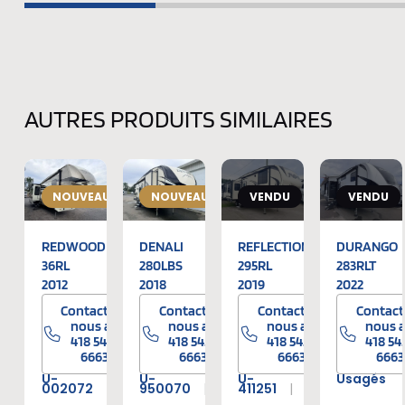
AUTRES PRODUITS SIMILAIRES
NOUVEAUTÉ
NOUVEAUTÉ
VENDU
VENDU
REDWOOD
DENALI
REFLECTION
DURANGO
36RL
280LBS
295RL
283RLT
2012
2018
2019
2022
Contactez-
Contactez-
Contactez-
Contact
nous au
nous au
nous au
nous 
418 545-
418 545-
418 545-
418 54
6663
6663
6663
6663
U-
U-
U-
Usagés
002072
Usagés
950070
Usagés
411251
Usagés