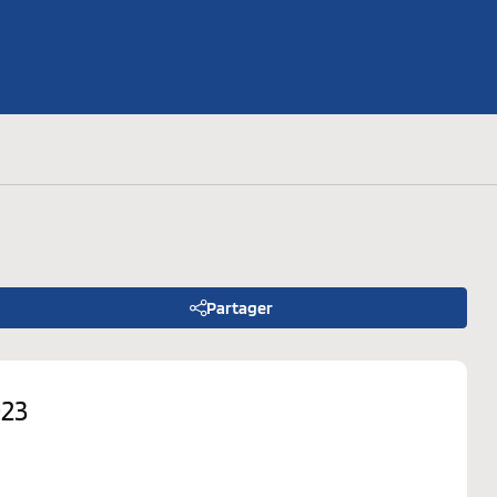
es-nous ?
ent
ues
Partager
23