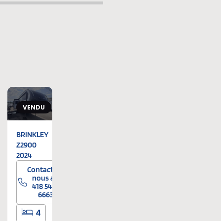
VENDU
BRINKLEY
Z2900
2024
ez-
Contactez-
au
nous au
5-
418 545-
6663
4