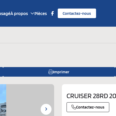
 usagé
À propos
Pièces
Contactez-nous
Qui somm
Financem
Nos marq
Imprimer
CRUISER 28RD 20
Contactez-nous