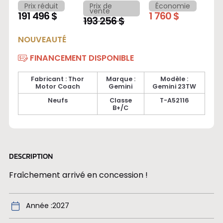
Prix réduit
Prix de
Économie
vente
191 496 $
1 760 $
193 256 $
NOUVEAUTÉ
FINANCEMENT DISPONIBLE
Fabricant : Thor
Marque :
Modèle :
Motor Coach
Gemini
Gemini 23TW
Neufs
Classe
T-A52116
B+/C
DESCRIPTION
Fraîchement arrivé en concession !
Année
2027