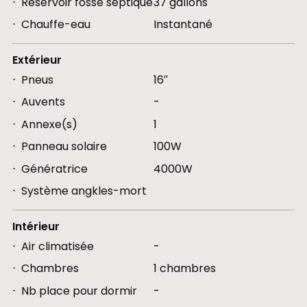
Réservoir fosse septique
37 gallons
Chauffe-eau
Instantané
Extérieur
Pneus
16′′
Auvents
-
Annexe(s)
1
Panneau solaire
100W
Génératrice
4000W
Système angkles-mort
Intérieur
Air climatisée
-
Chambres
1 chambres
Nb place pour dormir
-