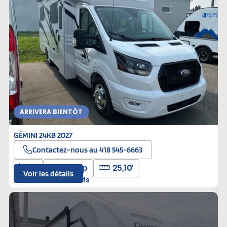
ARRIVERA BIENTÔT
GÉMINI 24KB 2027
Contactez-nous au 418 545-6663
2
310 hp
25,10′
Voir les détails
T-A00020
Neufs