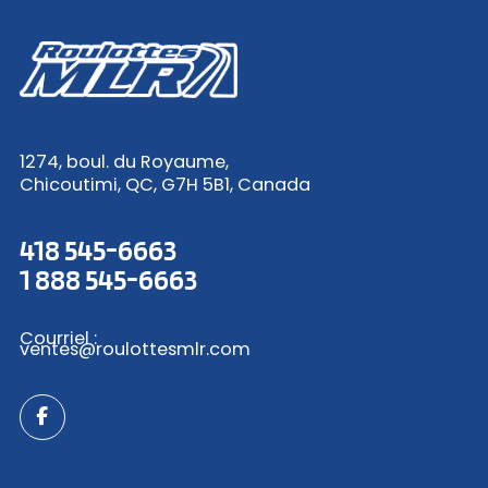
1274, boul. du Royaume,
Chicoutimi, QC, G7H 5B1, Canada
418 545-6663
1 888 545-6663
Courriel :
ventes@roulottesmlr.com