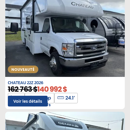
NOUVEAUTÉ
CHATEAU 22Z 2026
162 763 $
140 992 $
6
325 hp
24.1′
Voir les détails
T-D08657
Neufs