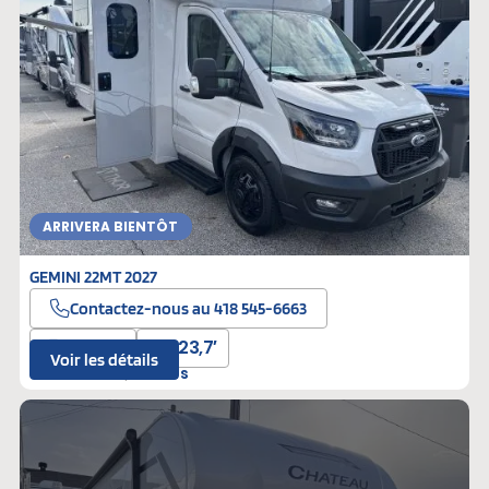
ARRIVERA BIENTÔT
GEMINI 22MT 2027
Contactez-nous au 418 545-6663
310 hp
23,7′
Voir les détails
T-000100
Neufs