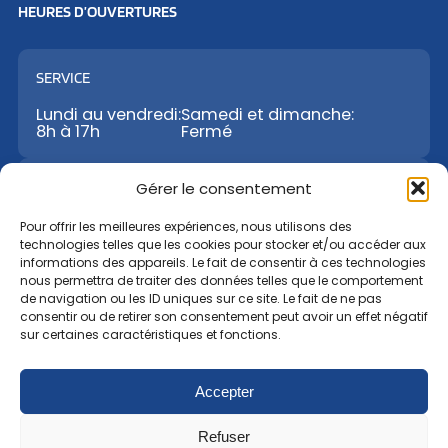
HEURES D’OUVERTURES
SERVICE
Lundi au vendredi:
Samedi et dimanche:
8h à 17h
Fermé
VENTES
Gérer le consentement
Lundi au vendredi:
Samedi:
Dimanche:
Pour offrir les meilleures expériences, nous utilisons des
8h à 17h
9h à 12h
Fermé
technologies telles que les cookies pour stocker et/ou accéder aux
informations des appareils. Le fait de consentir à ces technologies
nous permettra de traiter des données telles que le comportement
PIÈCES
de navigation ou les ID uniques sur ce site. Le fait de ne pas
consentir ou de retirer son consentement peut avoir un effet négatif
Lundi au vendredi:
Samedi:
Dimanche:
sur certaines caractéristiques et fonctions.
8h à 17h
9h à 12h
Fermé
Accepter
Politique de confidentialité
Refuser