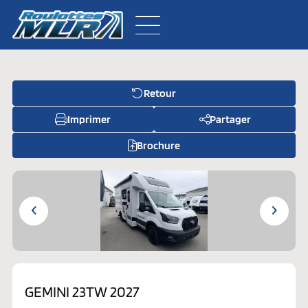
Retour
Inventaire neuf
Imprimer
Partager
Inventaire usagé
Brochure
À propos
Pièces
Contactez-nous
GEMINI 23TW 2027