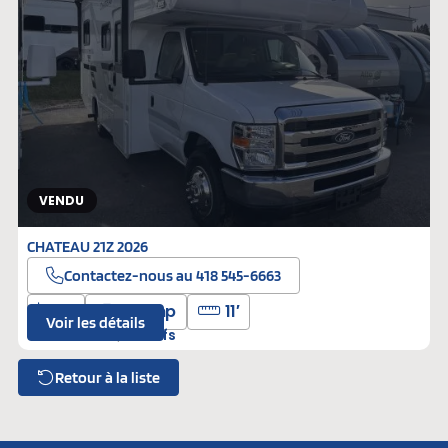
VENDU
CHATEAU 21Z 2026
Contactez-nous au 418 545-6663
6
325 hp
11′
Voir les détails
T-D08734
Neufs
Retour à la liste