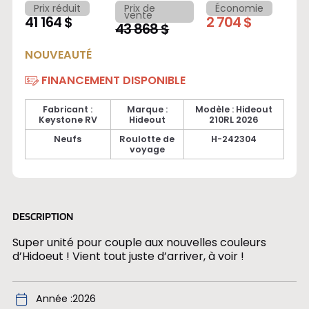
Prix réduit
Prix de
Économie
vente
41 164 $
2 704 $
43 868 $
NOUVEAUTÉ
FINANCEMENT DISPONIBLE
Fabricant :
Marque :
Modèle : Hideout
Keystone RV
Hideout
210RL 2026
Neufs
Roulotte de
H-242304
voyage
DESCRIPTION
Super unité pour couple aux nouvelles couleurs
d’Hidoeut ! Vient tout juste d’arriver, à voir !
Année
2026