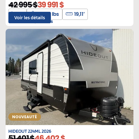
42 995 $
39 991 $
4
3990 lbs
19,11′
Voir les détails
L-307766
Neufs
NOUVEAUTÉ
HIDEOUT 224ML 2026
51 401 $
46 402 $