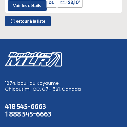
3
4307 lbs
23,10′
Voir les détails
F-039616
Neufs
Retour à la liste
1274, boul. du Royaume,
Chicoutimi, QC, G7H 5B1, Canada
418 545-6663
1 888 545-6663