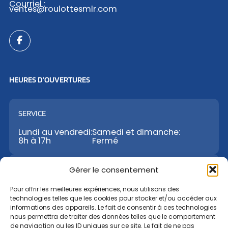
Courriel :
ventes@roulottesmlr.com
HEURES D’OUVERTURES
SERVICE
Lundi au vendredi:
Samedi et dimanche:
8h à 17h
Fermé
VENTES
Gérer le consentement
Lundi au vendredi:
Samedi:
Dimanche:
Pour offrir les meilleures expériences, nous utilisons des
8h à 17h
9h à 12h
Fermé
technologies telles que les cookies pour stocker et/ou accéder aux
informations des appareils. Le fait de consentir à ces technologies
nous permettra de traiter des données telles que le comportement
PIÈCES
de navigation ou les ID uniques sur ce site. Le fait de ne pas