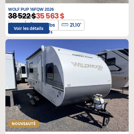
WOLF PUP 16FQW 2026
38 522 $
35 563 $
3
3619 lbs
21,10′
Voir les détails
F-040244
Neufs
NOUVEAUTÉ