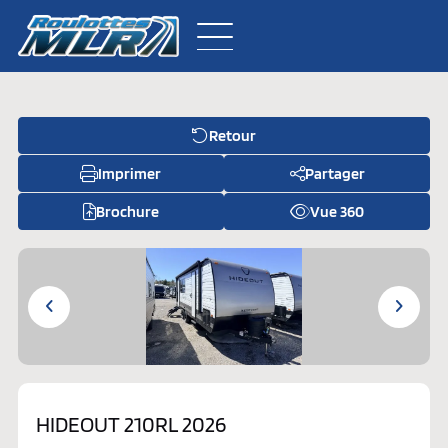
Retour
Inventaire neuf
Imprimer
Partager
Inventaire usagé
Brochure
Vue 360
À propos
Pièces
Contactez-nous
HIDEOUT 210RL 2026