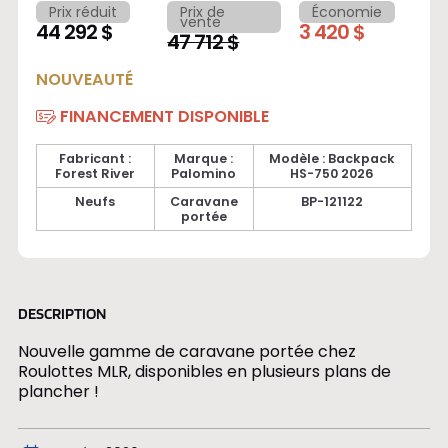
Prix réduit
Prix de
Économie
vente
44 292 $
3 420 $
47 712 $
NOUVEAUTÉ
FINANCEMENT DISPONIBLE
Fabricant :
Marque :
Modèle : Backpack
Forest River
Palomino
HS-750 2026
Neufs
Caravane
BP-121122
portée
DESCRIPTION
Nouvelle gamme de caravane portée chez
Roulottes MLR, disponibles en plusieurs plans de
plancher !