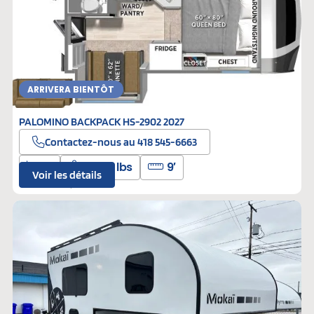
ARRIVERA BIENTÔT
PALOMINO BACKPACK HS-2902 2027
Contactez-nous au 418 545-6663
4
3222 lbs
9′
Voir les détails
F-111222
Neufs