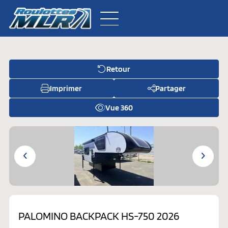
Retour
Inventaire neuf
Imprimer
Partager
Inventaire usagé
Vue 360
À propos
Pièces
Contactez-nous
PALOMINO BACKPACK HS-750 2026