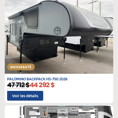
NOUVEAUTÉ
PALOMINO BACKPACK HS-750 2026
47 712 $
44 292 $
8.2′
Voir les détails
BP-121116
Neufs