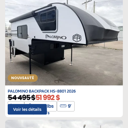
NOUVEAUTÉ
PALOMINO BACKPACK HS-8801 2026
54 495 $
51 992 $
2
2575 lbs
9′
Voir les détails
BP-120971
Neufs