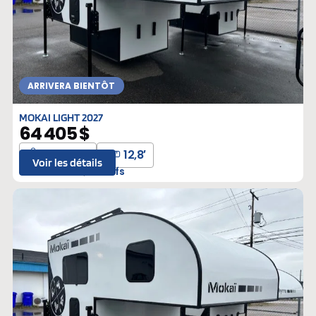
ARRIVERA BIENTÔT
MOKAI LIGHT 2027
64 405 $
1477 lbs
12,8′
Voir les détails
B-4B3G80
Neufs