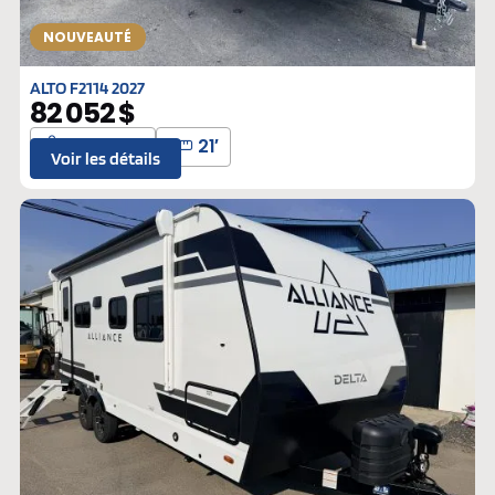
NOUVEAUTÉ
ALTO F2114 2027
82 052 $
2343 lbs
21′
Voir les détails
Neufs