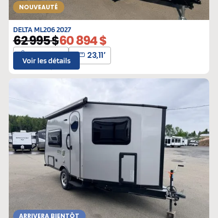
NOUVEAUTÉ
DELTA ML206 2027
62 995 $
60 894 $
4992 lbs
23,11′
Voir les détails
L-310315
Neufs
ARRIVERA BIENTÔT