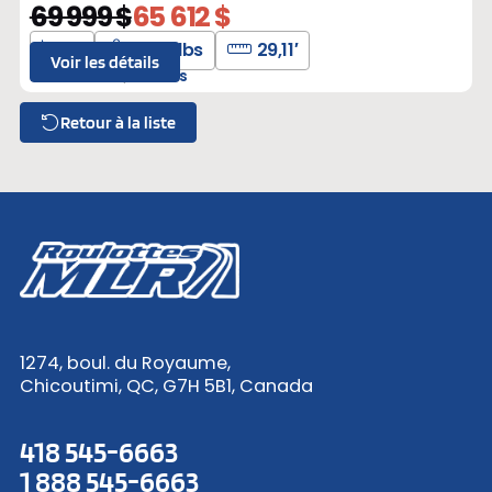
69 999 $
65 612 $
4
6175 lbs
29,11′
Voir les détails
L-309956
Neufs
Retour à la liste
1274, boul. du Royaume,
Chicoutimi, QC, G7H 5B1, Canada
418 545-6663
1 888 545-6663