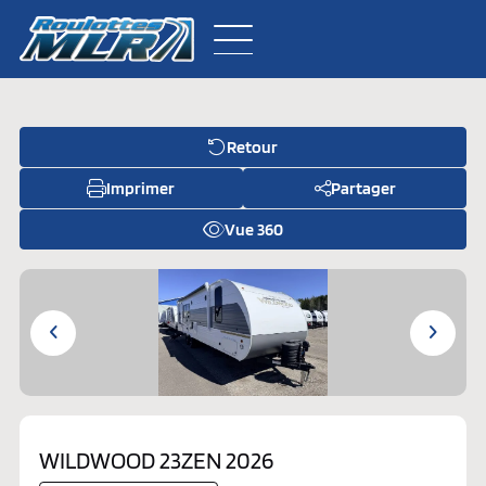
Retour
Inventaire neuf
Imprimer
Partager
Inventaire usagé
Vue 360
À propos
Pièces
Contactez-nous
WILDWOOD 23ZEN 2026