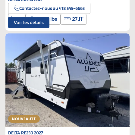
Contactez-nous au 418 545-6663
6
5600 lbs
27,11′
Voir les détails
L-310174
Neufs
NOUVEAUTÉ
DELTA RE250 2027