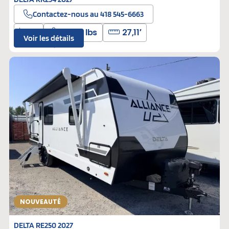
Contactez-nous au 418 545-6663
6
5600 lbs
27,11′
Voir les détails
L-310174
Neufs
NOUVEAUTÉ
DELTA RE250 2027