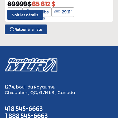
69 999 $
65 612 $
4
6175 lbs
29,11′
Voir les détails
L-309956
Neufs
Retour à la liste
1274, boul. du Royaume,
Chicoutimi, QC, G7H 5B1, Canada
418 545-6663
1 888 545-6663