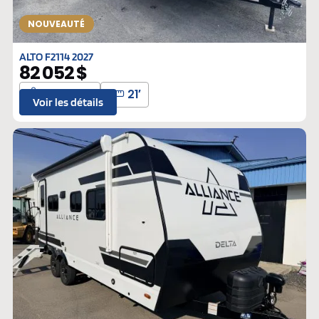
NOUVEAUTÉ
ALTO F2114 2027
82 052 $
2343 lbs
21′
Voir les détails
Neufs