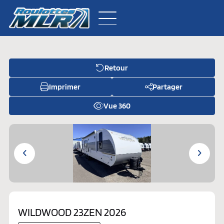
Retour
Inventaire neuf
Imprimer
Partager
Inventaire usagé
Vue 360
À propos
Pièces
Contactez-nous
WILDWOOD 23ZEN 2026