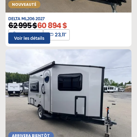
NOUVEAUTÉ
DELTA ML206 2027
62 995 $
60 894 $
4992 lbs
23,11′
Voir les détails
L-310315
Neufs
ARRIVERA BIENTÔT