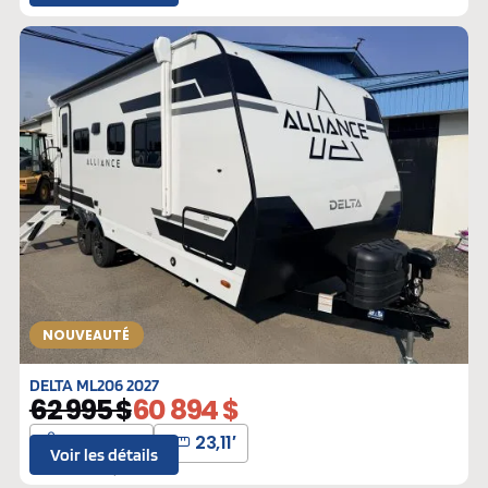
Neufs
NOUVEAUTÉ
DELTA ML206 2027
62 995 $
60 894 $
4992 lbs
23,11′
Voir les détails
L-310315
Neufs