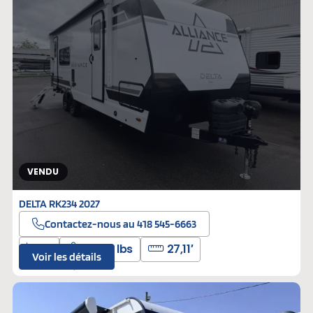
VENDU
DELTA RK234 2027
Contactez-nous au 418 545-6663
6
5600 lbs
27,11′
Voir les détails
L-310174
Neufs