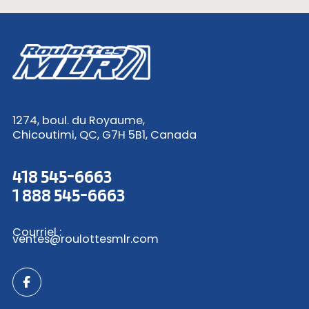
1274, boul. du Royaume,
Chicoutimi, QC, G7H 5B1, Canada
418 545-6663
1 888 545-6663
Courriel :
ventes@roulottesmlr.com