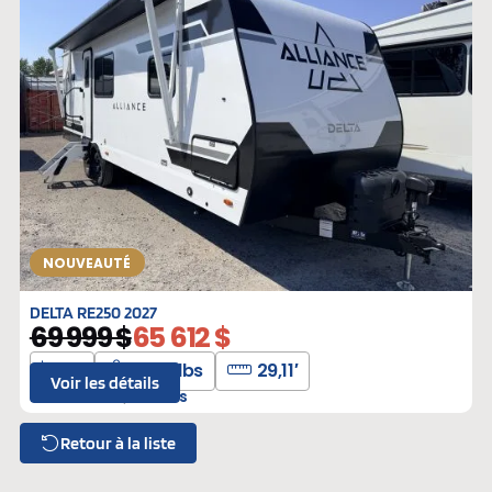
NOUVEAUTÉ
DELTA RE250 2027
69 999 $
65 612 $
4
6175 lbs
29,11′
Voir les détails
L-309956
Neufs
Retour à la liste