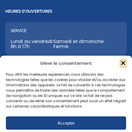
HEURES D’OUVERTURES
SERVICE
Lundi au vendredi:
Samedi et dimanche:
8h à 17h
Fermé
VENTES
Gérer le consentement
Lundi au vendredi:
Samedi:
Dimanche:
Pour offrir les meilleures expériences, nous utilisons des
8h à 17h
9h à 12h
Fermé
technologies telles que les cookies pour stocker et/ou accéder aux
informations des appareils. Le fait de consentir à ces technologies
nous permettra de traiter des données telles que le comportement
PIÈCES
de navigation ou les ID uniques sur ce site. Le fait de ne pas
consentir ou de retirer son consentement peut avoir un effet négatif
Lundi au vendredi:
Samedi:
Dimanche:
sur certaines caractéristiques et fonctions.
8h à 17h
9h à 12h
Fermé
Accepter