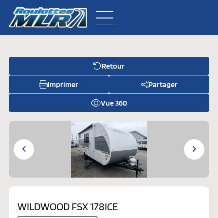
Retour
Inventaire neuf
Imprimer
Partager
Inventaire usagé
Vue 360
À propos
Pièces
Contactez-nous
WILDWOOD FSX 178ICE