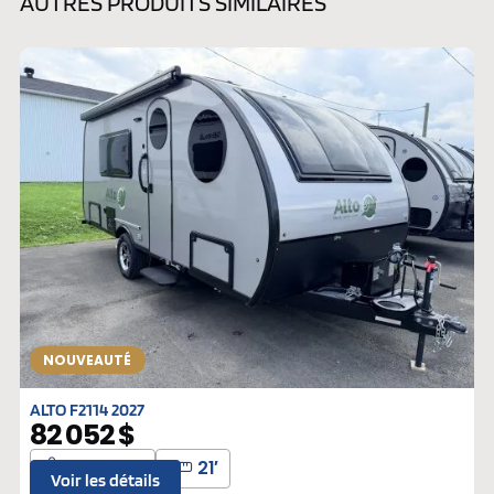
AUTRES PRODUITS SIMILAIRES
NOUVEAUTÉ
ALTO F2114 2027
82 052 $
2343 lbs
21′
Voir les détails