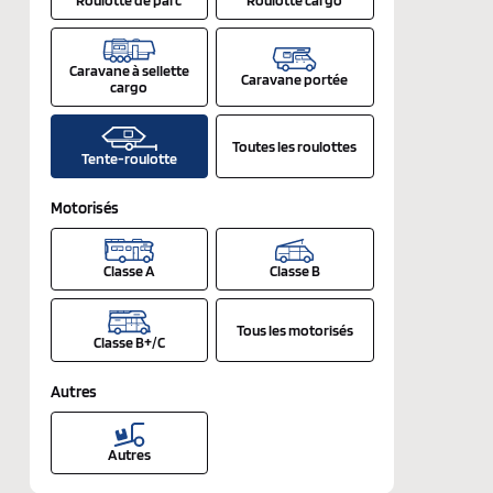
Caravane à sellette
Caravane portée
cargo
Toutes les roulottes
Tente-roulotte
Motorisés
Classe A
Classe B
Tous les motorisés
Classe B+/C
Autres
Autres