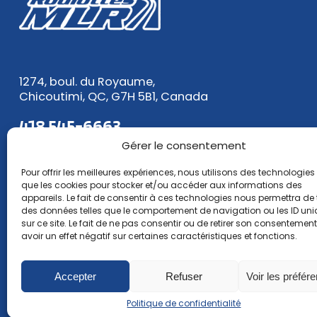
1274, boul. du Royaume,
Chicoutimi, QC, G7H 5B1, Canada
418 545-6663
1 888 545-6663
Gérer le consentement
Pour offrir les meilleures expériences, nous utilisons des technologies 
Courriel :
ventes@roulottesmlr.com
que les cookies pour stocker et/ou accéder aux informations des
appareils. Le fait de consentir à ces technologies nous permettra de t
des données telles que le comportement de navigation ou les ID un
sur ce site. Le fait de ne pas consentir ou de retirer son consentemen
avoir un effet négatif sur certaines caractéristiques et fonctions.
Accepter
Refuser
Voir les préfér
Politique de confidentialité
Politique de confidentialité