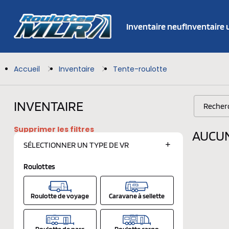
Inventaire neuf
Inventaire
Accueil
Inventaire
Tente-roulotte
INVENTAIRE
Supprimer les filtres
AUCUN
SÉLECTIONNER UN
TYPE DE VR
Roulottes
Roulotte de voyage
Caravane à sellette
Roulotte de parc
Roulotte cargo