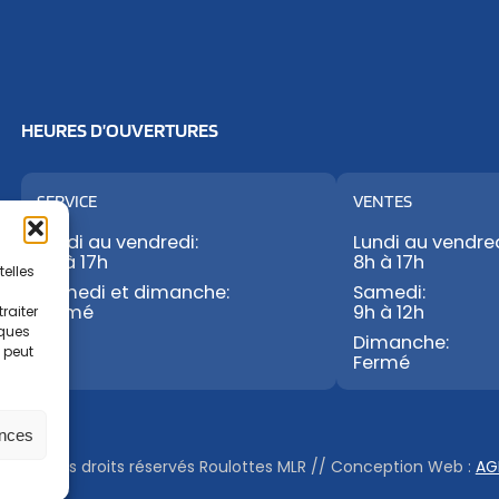
HEURES D’OUVERTURES
SERVICE
VENTES
Lundi au vendredi:
Lundi au vendred
8h à 17h
8h à 17h
telles
Samedi et dimanche:
Samedi:
Fermé
9h à 12h
raiter
iques
Dimanche:
t peut
Fermé
ences
© Tous droits réservés Roulottes MLR
//
Conception Web :
AG