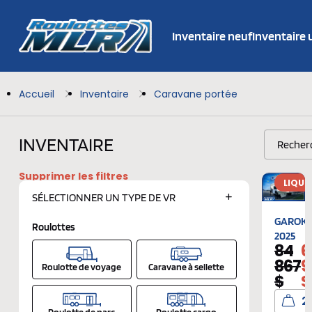
Inventaire neuf
Inventaire
Accueil
Inventaire
Caravane portée
INVENTAIRE
Supprimer les filtres
LIQUI
SÉLECTIONNER UN
TYPE DE VR
GAROK
Roulottes
2025
84
6
867
9
Roulotte de voyage
Caravane à sellette
$
$
2
Roulotte de parc
Roulotte cargo