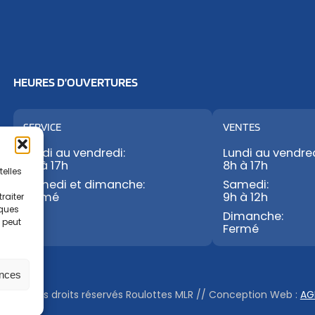
HEURES D’OUVERTURES
SERVICE
VENTES
Lundi au vendredi:
Lundi au vendred
8h à 17h
8h à 17h
telles
Samedi et dimanche:
Samedi:
Fermé
9h à 12h
raiter
iques
Dimanche:
t peut
Fermé
ences
© Tous droits réservés Roulottes MLR
//
Conception Web :
AG