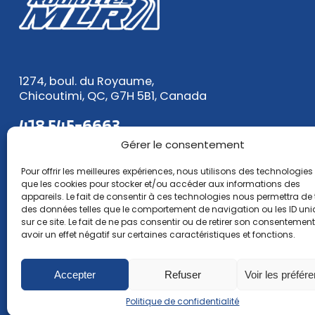
1274, boul. du Royaume,
Chicoutimi, QC, G7H 5B1, Canada
418 545-6663
1 888 545-6663
Gérer le consentement
Pour offrir les meilleures expériences, nous utilisons des technologies 
Courriel :
ventes@roulottesmlr.com
que les cookies pour stocker et/ou accéder aux informations des
appareils. Le fait de consentir à ces technologies nous permettra de t
des données telles que le comportement de navigation ou les ID un
sur ce site. Le fait de ne pas consentir ou de retirer son consentemen
avoir un effet négatif sur certaines caractéristiques et fonctions.
Accepter
Refuser
Voir les préfér
Politique de confidentialité
Politique de confidentialité