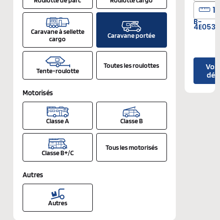
14
B-
4E053
Caravane à sellette
Caravane portée
cargo
Toutes les roulottes
Voir
Tente-roulotte
déta
Motorisés
Classe A
Classe B
Tous les motorisés
Classe B+/C
Autres
Autres