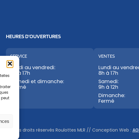
HEURES D’OUVERTURES
SERVICE
VENTES
Lundi au vendredi:
Lundi au vendred
8h à 17h
8h à 17h
telles
Samedi et dimanche:
Samedi:
Fermé
9h à 12h
raiter
iques
Dimanche:
t peut
Fermé
ences
© Tous droits réservés Roulottes MLR
//
Conception Web :
AG