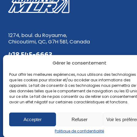
1274, boul. du Royaume,
Chicoutimi, QC, G7H 5B1, Canada
418 545-6663
1 888 545-6663
Gérer le consentement
Pour offrir les meilleures expériences, nous utilisons des technologies 
Courriel :
ventes@roulottesmlr.com
que les cookies pour stocker et/ou accéder aux informations des
appareils. Le fait de consentir à ces technologies nous permettra de t
des données telles que le comportement de navigation ou les ID un
sur ce site. Le fait de ne pas consentir ou de retirer son consentemen
avoir un effet négatif sur certaines caractéristiques et fonctions.
Accepter
Refuser
Voir les préfér
Politique de confidentialité
Politique de confidentialité