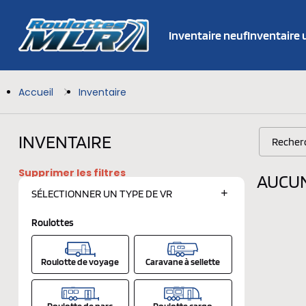
Inventaire neuf
Inventaire
Accueil
Inventaire
INVENTAIRE
Supprimer les filtres
AUCUN
SÉLECTIONNER UN
TYPE DE VR
Roulottes
Roulotte de voyage
Caravane à sellette
Roulotte de parc
Roulotte cargo